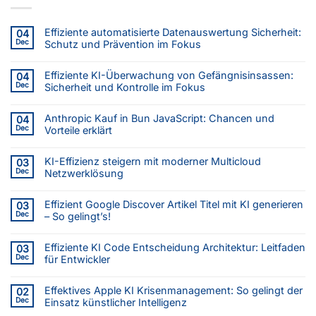
Effiziente automatisierte Datenauswertung Sicherheit:
04
Dec
Schutz und Prävention im Fokus
Effiziente KI-Überwachung von Gefängnisinsassen:
04
Dec
Sicherheit und Kontrolle im Fokus
Anthropic Kauf in Bun JavaScript: Chancen und
04
Dec
Vorteile erklärt
KI-Effizienz steigern mit moderner Multicloud
03
Dec
Netzwerklösung
Effizient Google Discover Artikel Titel mit KI generieren
03
Dec
– So gelingt’s!
Effiziente KI Code Entscheidung Architektur: Leitfaden
03
Dec
für Entwickler
Effektives Apple KI Krisenmanagement: So gelingt der
02
Dec
Einsatz künstlicher Intelligenz