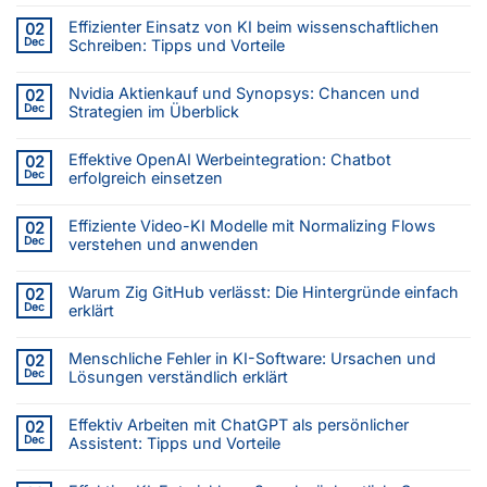
Effizienter Einsatz von KI beim wissenschaftlichen
02
Dec
Schreiben: Tipps und Vorteile
Nvidia Aktienkauf und Synopsys: Chancen und
02
Dec
Strategien im Überblick
Effektive OpenAI Werbeintegration: Chatbot
02
Dec
erfolgreich einsetzen
Effiziente Video-KI Modelle mit Normalizing Flows
02
Dec
verstehen und anwenden
Warum Zig GitHub verlässt: Die Hintergründe einfach
02
Dec
erklärt
Menschliche Fehler in KI-Software: Ursachen und
02
Dec
Lösungen verständlich erklärt
Effektiv Arbeiten mit ChatGPT als persönlicher
02
Dec
Assistent: Tipps und Vorteile