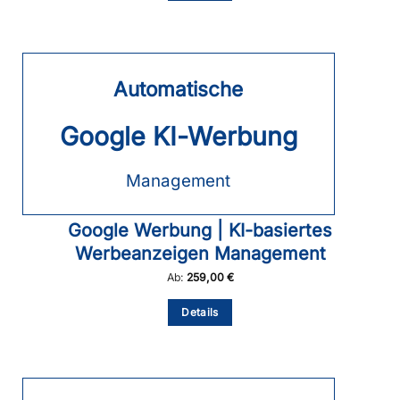
weist
mehrere
Varianten
auf.
Die
Automatische
Optionen
können
auf
Google KI-Werbung
der
Produktseite
gewählt
Management
werden
Google Werbung | KI-basiertes
Werbeanzeigen Management
Ab:
259,00
€
Dieses
Details
Produkt
weist
mehrere
Varianten
auf.
Die