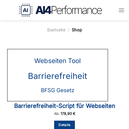
Zum
Inhalt
springen
Startseite
/
Shop
Webseiten Tool
Barrierefreiheit
BFSG Gesetz
Barrierefreiheit-Script für Webseiten
Ab:
178,90
€
Dieses
Details
Produkt