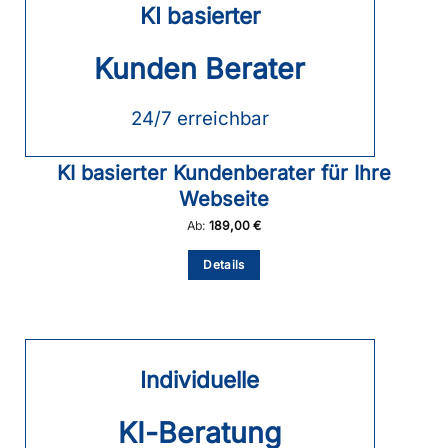
KI basierter
Optionen
können
auf
Kunden Berater
der
Produktseite
gewählt
24/7 erreichbar
werden
KI basierter Kundenberater für Ihre
Webseite
Ab:
189,00
€
Dieses
Details
Produkt
weist
mehrere
Varianten
auf.
Die
Individuelle
Optionen
können
auf
KI-Beratung
der