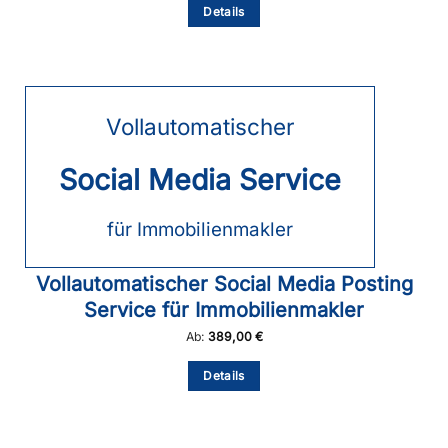
Details
Produkt
weist
mehrere
Varianten
auf.
Die
Vollautomatischer
Optionen
können
auf
Social Media Service
der
Produktseite
gewählt
für Immobilienmakler
werden
Vollautomatischer Social Media Posting
Service für Immobilienmakler
Ab:
389,00
€
Dieses
Details
Produkt
weist
mehrere
Varianten