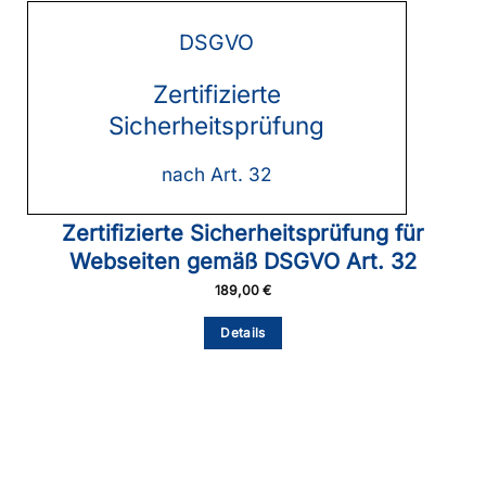
auf.
Die
DSGVO
Optionen
können
auf
Zertifizierte
der
Sicherheitsprüfung
Produktseite
gewählt
werden
nach Art. 32
Zertifizierte Sicherheitsprüfung für
Webseiten gemäß DSGVO Art. 32
189,00
€
Details