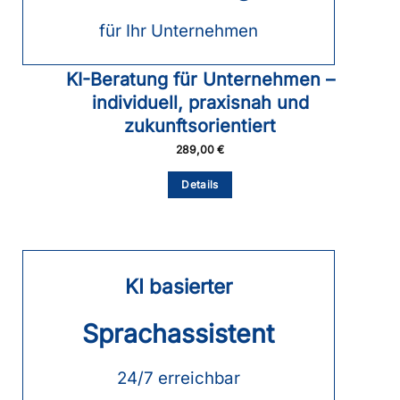
Produktseite
gewählt
für Ihr Unternehmen
werden
KI-Beratung für Unternehmen –
individuell, praxisnah und
zukunftsorientiert
289,00
€
Details
KI basierter
Sprachassistent
24/7 erreichbar