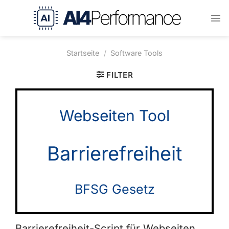
Zum
Inhalt
springen
Startseite
/
Software Tools
FILTER
Webseiten Tool
Barrierefreiheit
BFSG Gesetz
Barrierefreiheit-Script für Webseiten