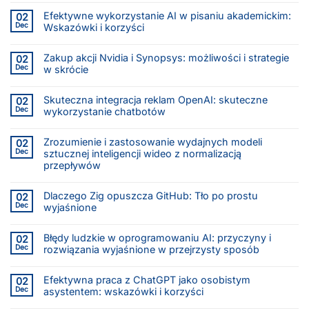
Efektywne wykorzystanie AI w pisaniu akademickim:
02
Dec
Wskazówki i korzyści
Zakup akcji Nvidia i Synopsys: możliwości i strategie
02
Dec
w skrócie
Skuteczna integracja reklam OpenAI: skuteczne
02
Dec
wykorzystanie chatbotów
Zrozumienie i zastosowanie wydajnych modeli
02
Dec
sztucznej inteligencji wideo z normalizacją
przepływów
Dlaczego Zig opuszcza GitHub: Tło po prostu
02
Dec
wyjaśnione
Błędy ludzkie w oprogramowaniu AI: przyczyny i
02
Dec
rozwiązania wyjaśnione w przejrzysty sposób
Efektywna praca z ChatGPT jako osobistym
02
Dec
asystentem: wskazówki i korzyści