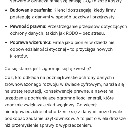
serwerów oznacza mniejszą emisję CO₂ i niższe koszty.
Budowanie zaufania:
Klienci dostrzegają, kiedy firmy
postępują z danymi w sposób uczciwy i przejrzysty.
Pewność prawna:
Przestrzeganie przepisów dotyczących
ochrony danych, takich jak RODO – bez stresu.
Poprawa wizerunku:
Firma jako pionier w dziedzinie
odpowiedzialności etycznej – to przyciąga nowych
klientów.
Co się stanie, jeśli zignoruje się tę kwestię?
Cóż, kto odkłada na później kwestie ochrony danych i
zrównoważonego rozwoju w świecie cyfrowym, naraża się
na utratę reputacji, konsekwencje prawne, a nawet na
urządzenia pochłaniające ogromne ilości energii, które
znacznie zwiększają ślad węglowy. Co więcej:
nieodpowiedzialne obchodzenie się z danymi może trwale
podkopać zaufanie użytkowników. A to jest o wiele droższe
niż przemyślenie sprawy z wyprzedzeniem.