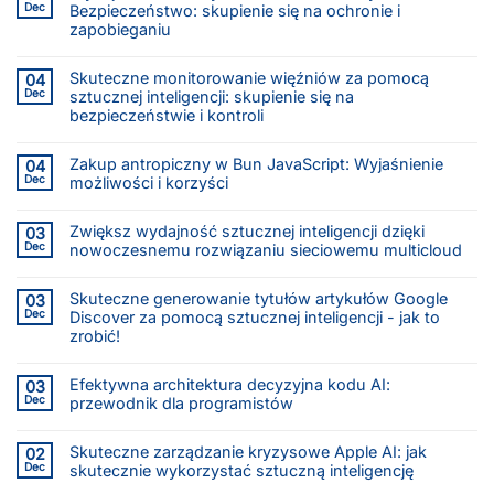
Dec
Bezpieczeństwo: skupienie się na ochronie i
zapobieganiu
Skuteczne monitorowanie więźniów za pomocą
04
Dec
sztucznej inteligencji: skupienie się na
bezpieczeństwie i kontroli
Zakup antropiczny w Bun JavaScript: Wyjaśnienie
04
Dec
możliwości i korzyści
Zwiększ wydajność sztucznej inteligencji dzięki
03
Dec
nowoczesnemu rozwiązaniu sieciowemu multicloud
Skuteczne generowanie tytułów artykułów Google
03
Dec
Discover za pomocą sztucznej inteligencji - jak to
zrobić!
Efektywna architektura decyzyjna kodu AI:
03
Dec
przewodnik dla programistów
Skuteczne zarządzanie kryzysowe Apple AI: jak
02
Dec
skutecznie wykorzystać sztuczną inteligencję