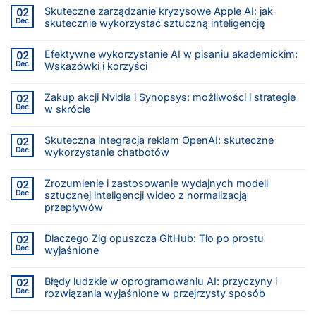
Skuteczne zarządzanie kryzysowe Apple AI: jak
02
Dec
skutecznie wykorzystać sztuczną inteligencję
Efektywne wykorzystanie AI w pisaniu akademickim:
02
Dec
Wskazówki i korzyści
Zakup akcji Nvidia i Synopsys: możliwości i strategie
02
Dec
w skrócie
Skuteczna integracja reklam OpenAI: skuteczne
02
Dec
wykorzystanie chatbotów
Zrozumienie i zastosowanie wydajnych modeli
02
Dec
sztucznej inteligencji wideo z normalizacją
przepływów
Dlaczego Zig opuszcza GitHub: Tło po prostu
02
Dec
wyjaśnione
Błędy ludzkie w oprogramowaniu AI: przyczyny i
02
Dec
rozwiązania wyjaśnione w przejrzysty sposób