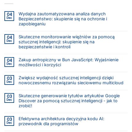
Wydajna zautomatyzowana analiza danych
04
Dec
Bezpieczeństwo: skupienie się na ochronie i
zapobieganiu
Skuteczne monitorowanie więźniów za pomocą
04
Dec
sztucznej inteligencji: skupienie się na
bezpieczeństwie i kontroli
Zakup antropiczny w Bun JavaScript: Wyjaśnienie
04
Dec
możliwości i korzyści
Zwiększ wydajność sztucznej inteligencji dzięki
03
Dec
nowoczesnemu rozwiązaniu sieciowemu multicloud
Skuteczne generowanie tytułów artykułów Google
03
Dec
Discover za pomocą sztucznej inteligencji - jak to
zrobić!
Efektywna architektura decyzyjna kodu AI:
03
Dec
przewodnik dla programistów