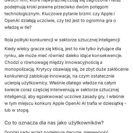
podejmują kroki prawne przeciwko dwóm potęgom
technologicznym. Kluczowe pytanie brzmi: czy Apple i
OpenAI działają uczciwie, czy też jest to ogromna gra o
władzę w tle?
Rola polityki konkurencji w sektorze sztucznej inteligencji
Kiedy wielcy gracze się kłócą, jest to nie tylko irytujące dla
rynku, ale może mieć również daleko idące konsekwencje.
Chodzi o równowagę między innowacyjnością a
monopolizacją. Krytycy obawiają się, że zbyt duże zakłócenie
konkurencji zablokuje innowacje, na czym ostatecznie
ucierpią użytkownicy. Właśnie dlatego władze na całym
świecie coraz częściej interweniują w sektorze sztucznej
inteligencji, aby egzekwować uczciwe zasady gry. I właśnie
w tym miejscu konkurs Apple OpenAI AI trafia w dziesiątkę -
lub w stopę.
Co to oznacza dla nas jako użytkowników?
Dopóki sądy wciąż podejmują decyzje, niepewność