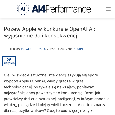
Przejdź
do
treści
Pozew Apple w konkursie OpenAI AI:
wyjaśnienie tła i konsekwencji
POSTED ON
26. AUGUST 2025
<SPAN CLASS="BY
ADMIN
26
sierpień
Ojej, w świecie sztucznej inteligencji szykują się spore
kłopoty! Apple i OpenAI, wielcy gracze w grze
technologicznej, pozywają się nawzajem, ponieważ
najwyraźniej chcą powstrzymać konkurencję. Brzmi jak
prawdziwy thriller o sztucznej inteligencji, w którym chodzi o
władzę, pieniądze i kolejny wielki przełom. A co to oznacza
dla nas, użytkowników? Cóż, to coś więcej niż tylko