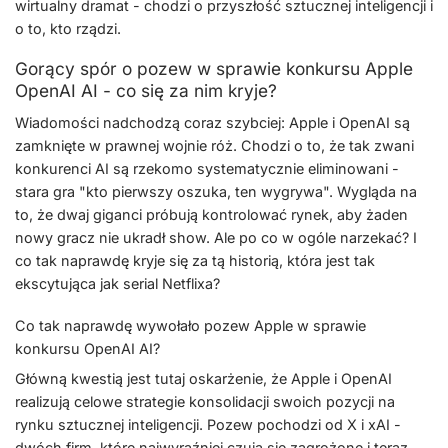
wirtualny dramat - chodzi o przyszłość sztucznej inteligencji i
o to, kto rządzi.
Gorący spór o pozew w sprawie konkursu Apple
OpenAI AI - co się za nim kryje?
Wiadomości nadchodzą coraz szybciej: Apple i OpenAI są
zamknięte w prawnej wojnie róż. Chodzi o to, że tak zwani
konkurenci AI są rzekomo systematycznie eliminowani -
stara gra "kto pierwszy oszuka, ten wygrywa". Wygląda na
to, że dwaj giganci próbują kontrolować rynek, aby żaden
nowy gracz nie ukradł show. Ale po co w ogóle narzekać? I
co tak naprawdę kryje się za tą historią, która jest tak
ekscytująca jak serial Netflixa?
Co tak naprawdę wywołało pozew Apple w sprawie
konkursu OpenAI AI?
Główną kwestią jest tutaj oskarżenie, że Apple i OpenAI
realizują celowe strategie konsolidacji swoich pozycji na
rynku sztucznej inteligencji. Pozew pochodzi od X i xAI -
dwóch firm, które najwyraźniej czują się zagrożone i teraz