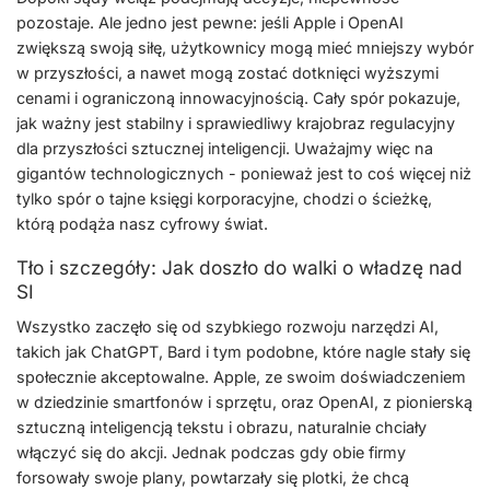
pozostaje. Ale jedno jest pewne: jeśli Apple i OpenAI
zwiększą swoją siłę, użytkownicy mogą mieć mniejszy wybór
w przyszłości, a nawet mogą zostać dotknięci wyższymi
cenami i ograniczoną innowacyjnością. Cały spór pokazuje,
jak ważny jest stabilny i sprawiedliwy krajobraz regulacyjny
dla przyszłości sztucznej inteligencji. Uważajmy więc na
gigantów technologicznych - ponieważ jest to coś więcej niż
tylko spór o tajne księgi korporacyjne, chodzi o ścieżkę,
którą podąża nasz cyfrowy świat.
Tło i szczegóły: Jak doszło do walki o władzę nad
SI
Wszystko zaczęło się od szybkiego rozwoju narzędzi AI,
takich jak ChatGPT, Bard i tym podobne, które nagle stały się
społecznie akceptowalne. Apple, ze swoim doświadczeniem
w dziedzinie smartfonów i sprzętu, oraz OpenAI, z pionierską
sztuczną inteligencją tekstu i obrazu, naturalnie chciały
włączyć się do akcji. Jednak podczas gdy obie firmy
forsowały swoje plany, powtarzały się plotki, że chcą