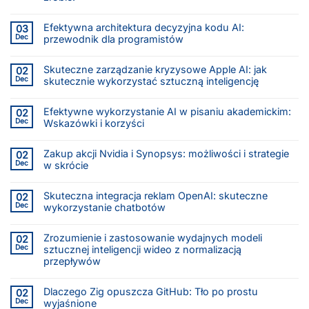
Efektywna architektura decyzyjna kodu AI:
03
Dec
przewodnik dla programistów
Skuteczne zarządzanie kryzysowe Apple AI: jak
02
Dec
skutecznie wykorzystać sztuczną inteligencję
Efektywne wykorzystanie AI w pisaniu akademickim:
02
Dec
Wskazówki i korzyści
Zakup akcji Nvidia i Synopsys: możliwości i strategie
02
Dec
w skrócie
Skuteczna integracja reklam OpenAI: skuteczne
02
Dec
wykorzystanie chatbotów
Zrozumienie i zastosowanie wydajnych modeli
02
Dec
sztucznej inteligencji wideo z normalizacją
przepływów
Dlaczego Zig opuszcza GitHub: Tło po prostu
02
Dec
wyjaśnione