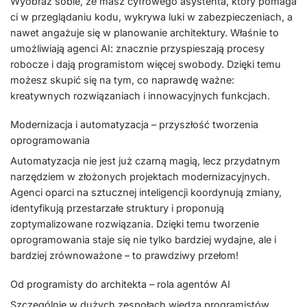
Wyobraź sobie, że masz cyfrowego asystenta, który pomaga
ci w przeglądaniu kodu, wykrywa luki w zabezpieczeniach, a
nawet angażuje się w planowanie architektury. Właśnie to
umożliwiają agenci AI: znacznie przyspieszają procesy
robocze i dają programistom więcej swobody. Dzięki temu
możesz skupić się na tym, co naprawdę ważne:
kreatywnych rozwiązaniach i innowacyjnych funkcjach.
Modernizacja i automatyzacja – przyszłość tworzenia
oprogramowania
Automatyzacja nie jest już czarną magią, lecz przydatnym
narzędziem w złożonych projektach modernizacyjnych.
Agenci oparci na sztucznej inteligencji koordynują zmiany,
identyfikują przestarzałe struktury i proponują
zoptymalizowane rozwiązania. Dzięki temu tworzenie
oprogramowania staje się nie tylko bardziej wydajne, ale i
bardziej zrównoważone – to prawdziwy przełom!
Od programisty do architekta – rola agentów AI
Szczególnie w dużych zespołach wiedza programistów,