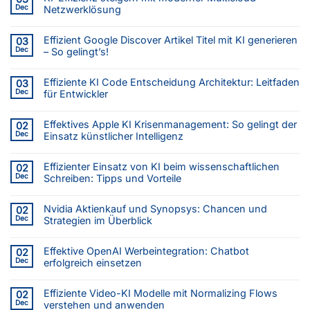
Dec
Netzwerklösung
Effizient Google Discover Artikel Titel mit KI generieren
03
Dec
– So gelingt’s!
Effiziente KI Code Entscheidung Architektur: Leitfaden
03
Dec
für Entwickler
Effektives Apple KI Krisenmanagement: So gelingt der
02
Dec
Einsatz künstlicher Intelligenz
Effizienter Einsatz von KI beim wissenschaftlichen
02
Dec
Schreiben: Tipps und Vorteile
Nvidia Aktienkauf und Synopsys: Chancen und
02
Dec
Strategien im Überblick
Effektive OpenAI Werbeintegration: Chatbot
02
Dec
erfolgreich einsetzen
Effiziente Video-KI Modelle mit Normalizing Flows
02
Dec
verstehen und anwenden