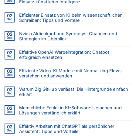
Dec
Einsatz künstlicher Intelligenz
Effizienter Einsatz von KI beim wissenschaftlichen
02
Dec
Schreiben: Tipps und Vorteile
Nvidia Aktienkauf und Synopsys: Chancen und
02
Dec
Strategien im Überblick
Effektive OpenAI Werbeintegration: Chatbot
02
Dec
erfolgreich einsetzen
Effiziente Video-KI Modelle mit Normalizing Flows
02
Dec
verstehen und anwenden
Warum Zig GitHub verlässt: Die Hintergründe einfach
02
Dec
erklärt
Menschliche Fehler in KI-Software: Ursachen und
02
Dec
Lösungen verständlich erklärt
Effektiv Arbeiten mit ChatGPT als persönlicher
02
Dec
Assistent: Tipps und Vorteile