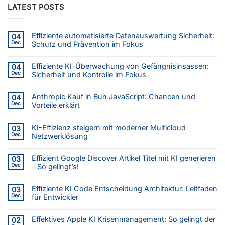
LATEST POSTS
Effiziente automatisierte Datenauswertung Sicherheit:
04
Dec
Schutz und Prävention im Fokus
Effiziente KI-Überwachung von Gefängnisinsassen:
04
Dec
Sicherheit und Kontrolle im Fokus
Anthropic Kauf in Bun JavaScript: Chancen und
04
Dec
Vorteile erklärt
KI-Effizienz steigern mit moderner Multicloud
03
Dec
Netzwerklösung
Effizient Google Discover Artikel Titel mit KI generieren
03
Dec
– So gelingt’s!
Effiziente KI Code Entscheidung Architektur: Leitfaden
03
Dec
für Entwickler
Effektives Apple KI Krisenmanagement: So gelingt der
02