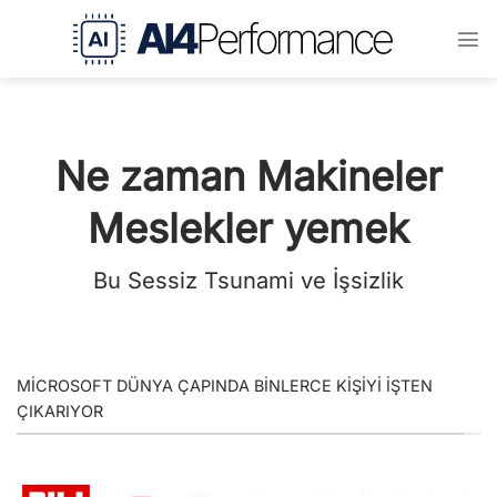
İçeriğe
atla
Ne zaman
Makineler
Meslekler
yemek
Bu
Sessiz
Tsunami
ve
İşsizlik
MICROSOFT DÜNYA ÇAPINDA BINLERCE KIŞIYI IŞTEN
ÇIKARIYOR