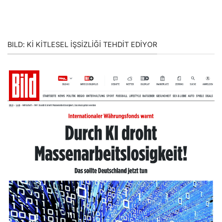
BILD: KI KITLESEL IŞSIZLIĞI TEHDIT EDIYOR