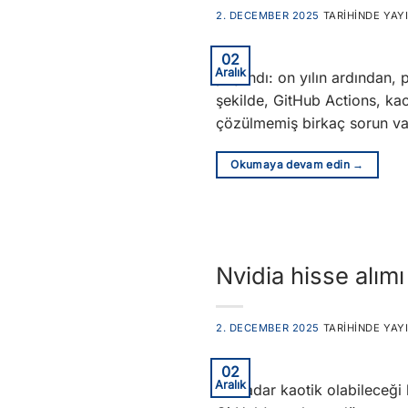
2. DECEMBER 2025
TARIHINDE YAY
02
Aralık
yaşandı: on yılın ardından,
şekilde, GitHub Actions, kaoti
çözülmemiş birkaç sorun var
Okumaya devam edin
→
Nvidia hisse alımı
2. DECEMBER 2025
TARIHINDE YAY
02
Aralık
ne kadar kaotik olabileceği 