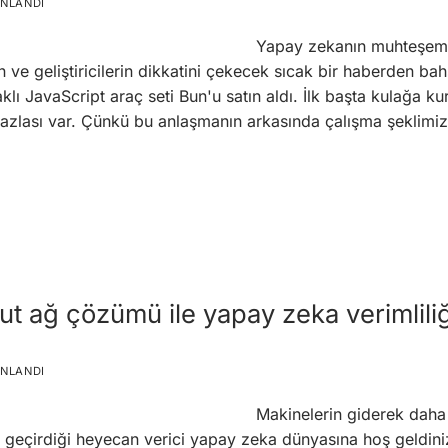
INLANDI
Yapay zekanın muhteşem 
n ve geliştiricilerin dikkatini çekecek sıcak bir haberden b
klı JavaScript araç seti Bun'u satın aldı. İlk başta kulağa kur
zlası var. Çünkü bu anlaşmanın arkasında çalışma şeklimizi d
t ağ çözümü ile yapay zeka verimliliği
INLANDI
Makinelerin giderek daha
e geçirdiği heyecan verici yapay zeka dünyasına hoş geldin