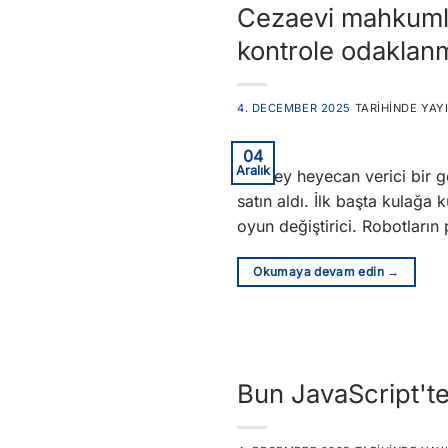
Cezaevi mahkumlar
kontrole odaklan
4. DECEMBER 2025
TARIHINDE YAY
04
Aralık
her şey heyecan verici bir g
satın aldı. İlk başta kulağa
oyun değiştirici. Robotların
Okumaya devam edin
→
Bun JavaScript'te 