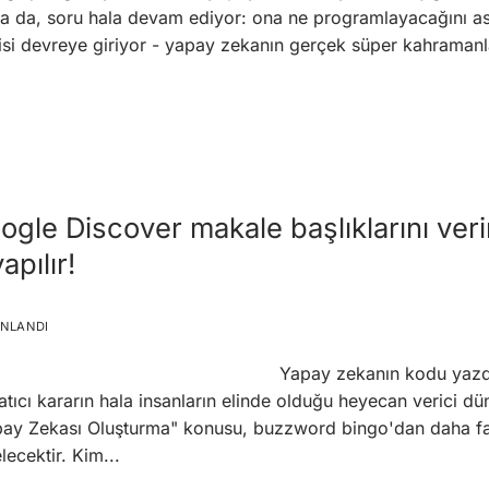
 olsa da, soru hala devam ediyor: ona ne programlayacağını a
isi devreye giriyor - yapay zekanın gerçek süper kahramanla
ogle Discover makale başlıklarını verim
apılır!
INLANDI
Yapay zekanın kodu yazdı
tıcı kararın hala insanların elinde olduğu heyecan verici d
ay Zekası Oluşturma" konusu, buzzword bingo'dan daha fazl
elecektir. Kim...