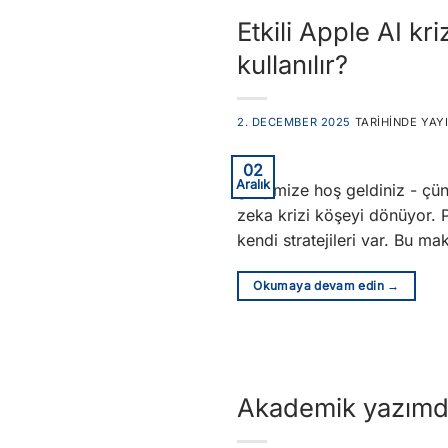
Etkili Apple AI kr
kullanılır?
2. DECEMBER 2025
TARIHINDE YAY
02
Aralık
girişimize hoş geldiniz - çü
zeka krizi köşeyi dönüyor. 
kendi stratejileri var. Bu m
Okumaya devam edin
→
Akademik yazımda 