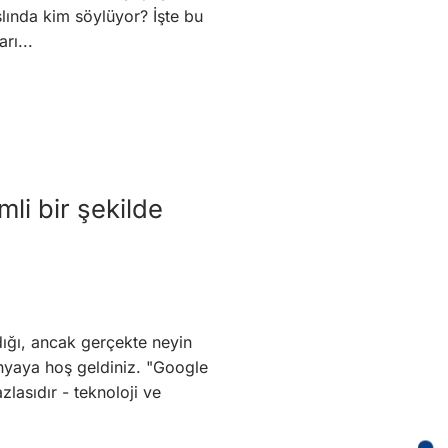
slında kim söylüyor? İşte bu
rı...
li bir şekilde
ğı, ancak gerçekte neyin
ünyaya hoş geldiniz. "Google
asıdır - teknoloji ve