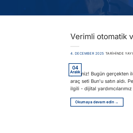
Verimli otomatik 
4. DECEMBER 2025
TARIHINDE YAY
04
Aralık
geldiniz! Bugün gerçekten il
araç seti Bun'u satın aldı. 
ilgili - dijital yardımcıları
Okumaya devam edin
→