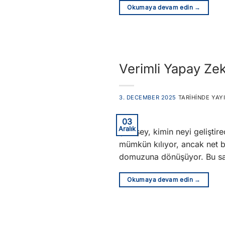
Okumaya devam edin
→
Verimli Yapay Zeka
3. DECEMBER 2025
TARIHINDE YAY
03
Aralık
çok şey, kimin neyi gelişti
mümkün kılıyor, ancak net b
domuzuna dönüşüyor. Bu sadec
Okumaya devam edin
→