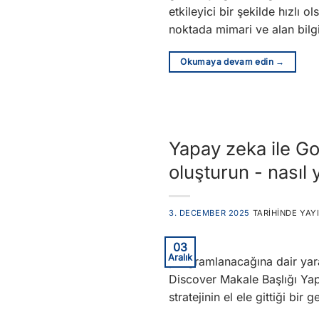
etkileyici bir şekilde hızlı
noktada mimari ve alan bilg
Okumaya devam edin
→
Yapay zeka ile Go
oluşturun - nasıl y
3. DECEMBER 2025
TARIHINDE YAY
03
Aralık
programlanacağına dair yara
Discover Makale Başlığı Yap
stratejinin el ele gittiği bir g