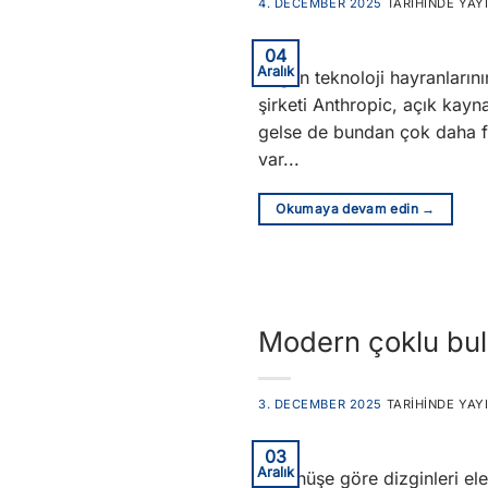
4. DECEMBER 2025
TARIHINDE YAY
04
Aralık
Bugün teknoloji hayranlarını
şirketi Anthropic, açık kayna
gelse de bundan çok daha fa
var...
Okumaya devam edin
→
Modern çoklu bulu
3. DECEMBER 2025
TARIHINDE YAY
03
Aralık
görünüşe göre dizginleri el