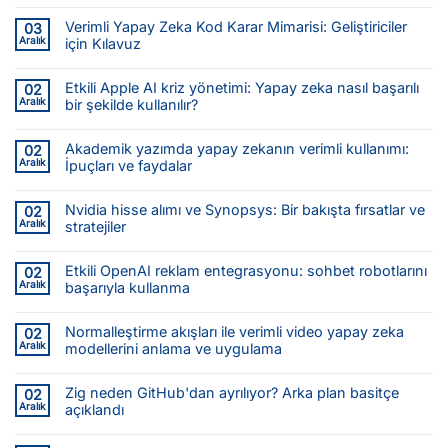
Verimli Yapay Zeka Kod Karar Mimarisi: Geliştiriciler
03
Aralık
için Kılavuz
Etkili Apple AI kriz yönetimi: Yapay zeka nasıl başarılı
02
Aralık
bir şekilde kullanılır?
Akademik yazımda yapay zekanın verimli kullanımı:
02
Aralık
İpuçları ve faydalar
Nvidia hisse alımı ve Synopsys: Bir bakışta fırsatlar ve
02
Aralık
stratejiler
Etkili OpenAI reklam entegrasyonu: sohbet robotlarını
02
Aralık
başarıyla kullanma
Normalleştirme akışları ile verimli video yapay zeka
02
Aralık
modellerini anlama ve uygulama
Zig neden GitHub'dan ayrılıyor? Arka plan basitçe
02
Aralık
açıklandı