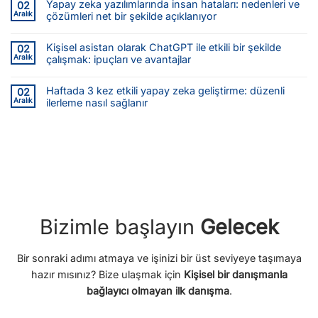
Yapay zeka yazılımlarında insan hataları: nedenleri ve
02
Aralık
çözümleri net bir şekilde açıklanıyor
Kişisel asistan olarak ChatGPT ile etkili bir şekilde
02
Aralık
çalışmak: ipuçları ve avantajlar
Haftada 3 kez etkili yapay zeka geliştirme: düzenli
02
Aralık
ilerleme nasıl sağlanır
Bizimle başlayın
Gelecek
Bir sonraki adımı atmaya ve işinizi bir üst seviyeye taşımaya
hazır mısınız? Bize ulaşmak için
Kişisel bir danışmanla
bağlayıcı olmayan ilk danışma
.