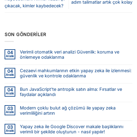
adım talimatlar artık çok kolay
çıkacak, kimler kaybedecek?
SON GÖNDERILER
Verimli otomatik veri analizi Güvenlik: koruma ve
04
Aralık
önlemeye odaklanma
Cezaevi mahkumlarının etkin yapay zeka ile izlenmesi:
04
Aralık
güvenlik ve kontrole odaklanma
Bun JavaScript'te antropik satın alma: Fırsatlar ve
04
Aralık
faydalar açıklandı
Modern çoklu bulut ağ çözümü ile yapay zeka
03
Aralık
verimliliğini artırın
Yapay zeka ile Google Discover makale başlıklarını
03
Aralık
verimli bir şekilde oluşturun - nasıl yapılır!