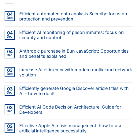
Efficient automated data analysis Security: focus on
04
Dec
protection and prevention
Efficient AI monitoring of prison inmates: focus on
04
Dec
security and control
Anthropic purchase in Bun JavaScript: Opportunities
04
Dec
and benefits explained
Increase AI efficiency with modern multicloud network
03
Dec
solution
Efficiently generate Google Discover article titles with
03
Dec
AI - how to do it!
Efficient AI Code Decision Architecture: Guide for
03
Dec
Developers
Effective Apple AI crisis management: how to use
02
Dec
artificial intelligence successfully