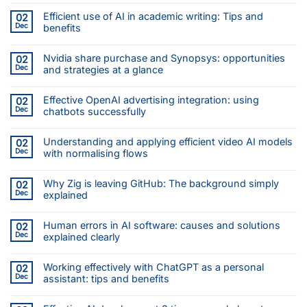
Efficient use of AI in academic writing: Tips and
02
Dec
benefits
Nvidia share purchase and Synopsys: opportunities
02
Dec
and strategies at a glance
Effective OpenAI advertising integration: using
02
Dec
chatbots successfully
Understanding and applying efficient video AI models
02
Dec
with normalising flows
Why Zig is leaving GitHub: The background simply
02
Dec
explained
Human errors in AI software: causes and solutions
02
Dec
explained clearly
Working effectively with ChatGPT as a personal
02
Dec
assistant: tips and benefits