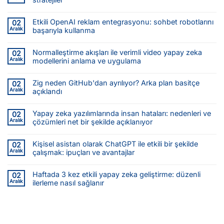
Etkili OpenAI reklam entegrasyonu: sohbet robotlarını
02
Aralık
başarıyla kullanma
Normalleştirme akışları ile verimli video yapay zeka
02
Aralık
modellerini anlama ve uygulama
Zig neden GitHub'dan ayrılıyor? Arka plan basitçe
02
Aralık
açıklandı
Yapay zeka yazılımlarında insan hataları: nedenleri ve
02
Aralık
çözümleri net bir şekilde açıklanıyor
Kişisel asistan olarak ChatGPT ile etkili bir şekilde
02
Aralık
çalışmak: ipuçları ve avantajlar
Haftada 3 kez etkili yapay zeka geliştirme: düzenli
02
Aralık
ilerleme nasıl sağlanır