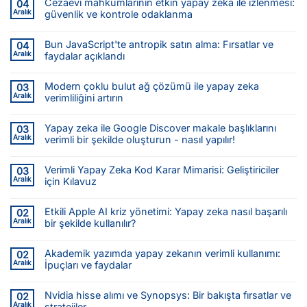
Cezaevi mahkumlarının etkin yapay zeka ile izlenmesi:
04
Aralık
güvenlik ve kontrole odaklanma
Bun JavaScript'te antropik satın alma: Fırsatlar ve
04
Aralık
faydalar açıklandı
Modern çoklu bulut ağ çözümü ile yapay zeka
03
Aralık
verimliliğini artırın
Yapay zeka ile Google Discover makale başlıklarını
03
Aralık
verimli bir şekilde oluşturun - nasıl yapılır!
Verimli Yapay Zeka Kod Karar Mimarisi: Geliştiriciler
03
Aralık
için Kılavuz
Etkili Apple AI kriz yönetimi: Yapay zeka nasıl başarılı
02
Aralık
bir şekilde kullanılır?
Akademik yazımda yapay zekanın verimli kullanımı:
02
Aralık
İpuçları ve faydalar
Nvidia hisse alımı ve Synopsys: Bir bakışta fırsatlar ve
02
Aralık
stratejiler