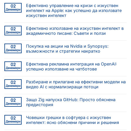
Ефективно управление на кризи с изкуствен
02
Декември
интелект на Apple: как успешно да използвате
изкуствен интелект
Ефективно използване на изкуствен интелект в
02
Декември
академичното писане: Съвети и ползи
Покупка на акции на Nvidia и Synopsys:
02
Декември
възможности и стратегии накратко
Ефективна рекламна интеграция на OpenAI:
02
Декември
успешно използване на чатботове
Разбиране и прилагане на ефективни модели на
02
Декември
видео AI с нормализиращи потоци
Защо Zig напуска GitHub: Просто обяснена
02
Декември
предистория
Човешки грешки в софтуера с изкуствен
02
Декември
интелект: ясно обяснени причини и решения