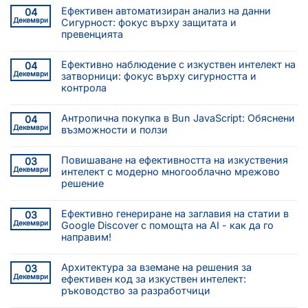
Ефективен автоматизиран анализ на данни
04
Декември
Сигурност: фокус върху защитата и
превенцията
Ефективно наблюдение с изкуствен интелект на
04
Декември
затворници: фокус върху сигурността и
контрола
Антропична покупка в Bun JavaScript: Обяснени
04
Декември
възможности и ползи
Повишаване на ефективността на изкуствения
03
Декември
интелект с модерно многооблачно мрежово
решение
Ефективно генериране на заглавия на статии в
03
Декември
Google Discover с помощта на AI - как да го
направим!
Архитектура за вземане на решения за
03
Декември
ефективен код за изкуствен интелект:
ръководство за разработчици