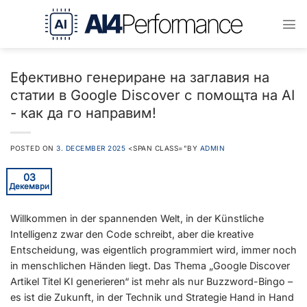
Преминаване
към
съдържанието
Ефективно генериране на заглавия на
статии в Google Discover с помощта на AI
- как да го направим!
POSTED ON
3. DECEMBER 2025
<SPAN CLASS="BY
ADMIN
03
Декември
Willkommen in der spannenden Welt, in der Künstliche
Intelligenz zwar den Code schreibt, aber die kreative
Entscheidung, was eigentlich programmiert wird, immer noch
in menschlichen Händen liegt. Das Thema „Google Discover
Artikel Titel KI generieren“ ist mehr als nur Buzzword-Bingo –
es ist die Zukunft, in der Technik und Strategie Hand in Hand