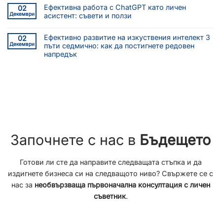
Ефективна работа с ChatGPT като личен
02
Декември
асистент: съвети и ползи
Ефективно развитие на изкуствения интелект 3
02
Декември
пъти седмично: как да постигнете редовен
напредък
Започнете с нас в
Бъдещето
Готови ли сте да направите следващата стъпка и да
издигнете бизнеса си на следващото ниво? Свържете се с
нас за
необвързваща първоначална консултация с личен
съветник
.