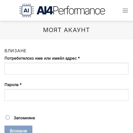
Преминаване
към
съдържанието
МОЯТ АКАУНТ
ВЛИЗАНЕ
Потребителско име или имейл адрес
*
Парола
*
Запомняне
Влизане