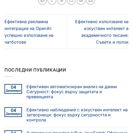
Ефективна рекламна
Ефективно използване на
интеграция на OpenAI:
изкуствен интелект в
успешно използване на
академичното писане:
чатботове
Съвети и ползи
ПОСЛЕДНИ ПУБЛИКАЦИИ
Ефективен автоматизиран анализ на данни
04
Декември
Сигурност: фокус върху защитата и
превенцията
Ефективно наблюдение с изкуствен интелект на
04
Декември
затворници: фокус върху сигурността и
контрола
Антропична покупка в Bun JavaScript: Обяснени