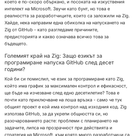
което е по-скоро объркано, и посоката на изкуствения
интелект на Microsoft. Звучи като бунт, но това е
реалността за разработчиците, които са заложили на Zig.
Хайде, нека направим една обиколка на напускането на
Zig от GitHub - като разгледаме причините,
предисторията и какво означава всичко това за
бъдещето.
Големият край на Zig: Защо езикът за
програмиране напуска GitHub след десет
години?
Кой би си помислил, че език за програмиране като Zig,
който има график за максимален контрол и ефикасност,
ще бъде на изчезване след едно десетилетие? Това е
почти като приключване на лоша връзка - само че тук
общият проект е кой има контрол над изходния код. Zig
използва GitHub, за да укрепи общността си, но
разочарованието расте: проблеми с планирането на
задачите, липса на прозрачност при действията и
стратегия на Microsoft, към която много разработчици са