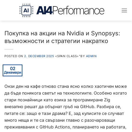
Преминаване
към
съдържанието
Покупка на акции на Nvidia и Synopsys:
възможности и стратегии накратко
POSTED ON
2. DECEMBER 2025
<SPAN CLASS="BY
ADMIN
02
Декември
Онзи ден на кафе отново стана ясно колко хаотичен може
да бъде понякога светът на технологиите. Особено когато
стари познайници като езика за програмиране Zig
внезапно решат да обърнат гръб на GitHub. Разбира се,
питате се: защо е тази драма? Е, зад кулисите се случват
много неща и те са свързани главно с разочароващи
преживявания с GitHub Actions, планирането на работата,