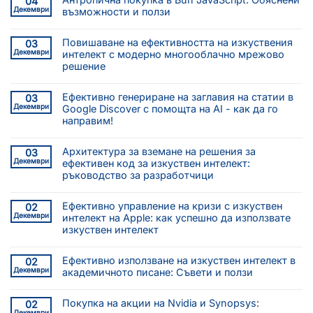
04
Декември
възможности и ползи
Повишаване на ефективността на изкуствения
03
Декември
интелект с модерно многооблачно мрежово
решение
Ефективно генериране на заглавия на статии в
03
Декември
Google Discover с помощта на AI - как да го
направим!
Архитектура за вземане на решения за
03
Декември
ефективен код за изкуствен интелект:
ръководство за разработчици
Ефективно управление на кризи с изкуствен
02
Декември
интелект на Apple: как успешно да използвате
изкуствен интелект
Ефективно използване на изкуствен интелект в
02
Декември
академичното писане: Съвети и ползи
Покупка на акции на Nvidia и Synopsys:
02
Декември