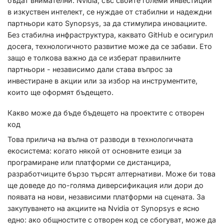
бъдат внимателни. Nvidia, със своите големи инвестиции
в изкуствен интелект, се нуждае от стабилни и надеждни
партньори като Synopsys, за да стимулира иновациите.
Без стабилна инфраструктура, каквато GitHub е осигурил
досега, технологичното развитие може да се забави. Ето
защо е толкова важно да се изберат правилните
партньори - независимо дали става въпрос за
инвестиране в акции или за избор на инструментите,
които ще оформят бъдещето.
Какво може да бъде бъдещето на проектите с отворен
код
Това прилича на вълна от разводи в технологичната
екосистема: когато някой от основните езици за
програмиране или платформи се дистанцира,
разработчиците бързо търсят алтернативи. Може би това
ще доведе до по-голяма диверсификация или дори до
появата на нови, независими платформи на сцената. За
закупуването на акциите на Nvidia от Synopsys е ясно
едно: ако общностите с отворен код се сбогуват, може да