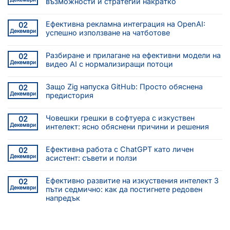
възможности и стратегии накратко
Ефективна рекламна интеграция на OpenAI:
02
Декември
успешно използване на чатботове
Разбиране и прилагане на ефективни модели на
02
Декември
видео AI с нормализиращи потоци
Защо Zig напуска GitHub: Просто обяснена
02
Декември
предистория
Човешки грешки в софтуера с изкуствен
02
Декември
интелект: ясно обяснени причини и решения
Ефективна работа с ChatGPT като личен
02
Декември
асистент: съвети и ползи
Ефективно развитие на изкуствения интелект 3
02
Декември
пъти седмично: как да постигнете редовен
напредък