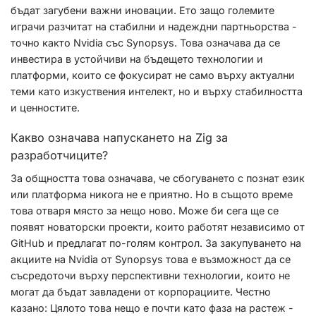
бъдат загубени важни иновации. Ето защо големите
играчи разчитат на стабилни и надеждни партньорства -
точно както Nvidia със Synopsys. Това означава да се
инвестира в устойчиви на бъдещето технологии и
платформи, които се фокусират не само върху актуални
теми като изкуствения интелект, но и върху стабилността
и ценностите.
Какво означава напускането на Zig за
разработчиците?
За общността това означава, че сбогуването с познат език
или платформа никога не е приятно. Но в същото време
това отваря място за нещо ново. Може би сега ще се
появят новаторски проекти, които работят независимо от
GitHub и предлагат по-голям контрол. За закупуването на
акциите на Nvidia от Synopsys това е възможност да се
съсредоточи върху перспективни технологии, които не
могат да бъдат завладени от корпорациите. Честно
казано: Цялото това нещо е почти като фаза на растеж -