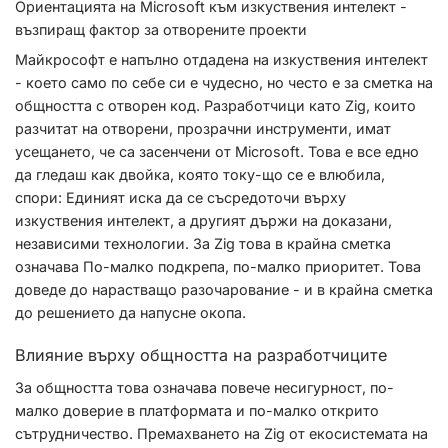
Ориентацията на Microsoft към изкуствения интелект -
възпиращ фактор за отворените проекти
Майкрософт е напълно отдадена на изкуствения интелект
- което само по себе си е чудесно, но често е за сметка на
общността с отворен код. Разработчици като Zig, които
разчитат на отворени, прозрачни инструменти, имат
усещането, че са засенчени от Microsoft. Това е все едно
да гледаш как двойка, която току-що се е влюбила,
спори: Единият иска да се съсредоточи върху
изкуствения интелект, а другият държи на доказани,
независими технологии. За Zig това в крайна сметка
означава По-малко подкрепа, по-малко приоритет. Това
доведе до нарастващо разочарование - и в крайна сметка
до решението да напусне окопа.
Влияние върху общността на разработчиците
За общността това означава повече несигурност, по-
малко доверие в платформата и по-малко открито
сътрудничество. Премахването на Zig от екосистемата на