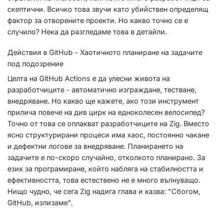
скептични. Всичко това звучи като убийствен определящ
фактор за отворените проекти. Но какво точно се е
случило? Нека да разгледаме това в детайли.
Действия в GitHub - Хаотичното планиране на задачите
под подозрение
Целта на GitHub Actions е да улесни живота на
разработчиците - автоматично изграждане, тестване,
внедряване. Но какво ще кажете, ако този инструмент
прилича повече на див цирк на едноколесен велосипед?
Точно от това се оплакват разработчиците на Zig. Вместо
ясно структурирани процеси има хаос, постоянно чакане
и дефектни логове за внедряване. Планирането на
задачите е по-скоро случайно, отколкото планирано. За
език за програмиране, който набляга на стабилността и
ефективността, това естествено не е много вълнуващо.
Нищо чудно, че сега Zig надига глава и казва: "Сбогом,
GitHub, излизаме".