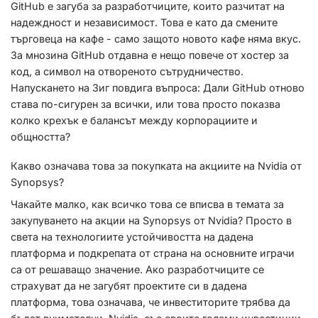
GitHub е загуба за разработчиците, които разчитат на
надеждност и независимост. Това е като да смените
търговеца на кафе - само защото новото кафе няма вкус.
За мнозина GitHub отдавна е нещо повече от хостер за
код, а символ на отвореното сътрудничество.
Напускането на Зиг повдига въпроса: Дали GitHub отново
става по-сигурен за всички, или това просто показва
колко крехък е балансът между корпорациите и
общността?
Какво означава това за покупката на акциите на Nvidia от
Synopsys?
Чакайте малко, как всичко това се вписва в темата за
закупуването на акции на Synopsys от Nvidia? Просто в
света на технологиите устойчивостта на дадена
платформа и подкрепата от страна на основните играчи
са от решаващо значение. Ако разработчиците се
страхуват да не загубят проектите си в дадена
платформа, това означава, че инвеститорите трябва да