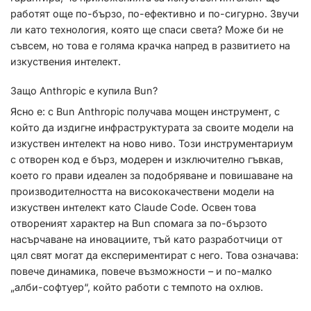
работят още по-бързо, по-ефективно и по-сигурно. Звучи
ли като технология, която ще спаси света? Може би не
съвсем, но това е голяма крачка напред в развитието на
изкуствения интелект.
Защо Anthropic е купила Bun?
Ясно е: с Bun Anthropic получава мощен инструмент, с
който да издигне инфраструктурата за своите модели на
изкуствен интелект на ново ниво. Този инструментариум
с отворен код е бърз, модерен и изключително гъвкав,
което го прави идеален за подобряване и повишаване на
производителността на висококачествени модели на
изкуствен интелект като Claude Code. Освен това
отвореният характер на Bun спомага за по-бързото
насърчаване на иновациите, тъй като разработчици от
цял свят могат да експериментират с него. Това означава:
повече динамика, повече възможности – и по-малко
„алби-софтуер“, който работи с темпото на охлюв.