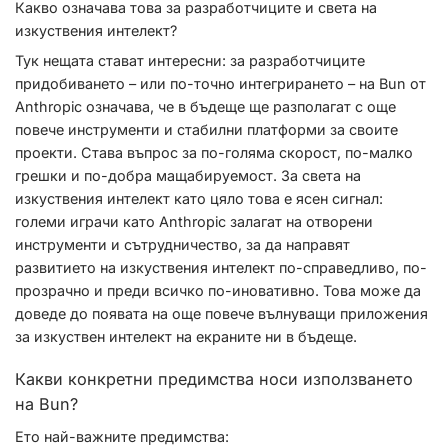
Какво означава това за разработчиците и света на
изкуствения интелект?
Тук нещата стават интересни: за разработчиците
придобиването – или по-точно интегрирането – на Bun от
Anthropic означава, че в бъдеще ще разполагат с още
повече инструменти и стабилни платформи за своите
проекти. Става въпрос за по-голяма скорост, по-малко
грешки и по-добра мащабируемост. За света на
изкуствения интелект като цяло това е ясен сигнал:
големи играчи като Anthropic залагат на отворени
инструменти и сътрудничество, за да направят
развитието на изкуствения интелект по-справедливо, по-
прозрачно и преди всичко по-иновативно. Това може да
доведе до появата на още повече вълнуващи приложения
за изкуствен интелект на екраните ни в бъдеще.
Какви конкретни предимства носи използването
на Bun?
Ето най-важните предимства: