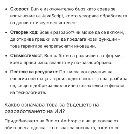
Скорост
: Bun е изключително бърз като среда за
изпълнение на JavaScript, което ускорява обработката
на данни от изкуствен интелект.
Отворен код
: Всеки разработчик може да се включи,
да открива грешки или да предлага нови функции –
това гарантира непрекъснати иновации.
Съвместимост
: Bun работи на различни платформи,
което прави използването му по-разнообразно.
Пестене на ресурсите
: По-ниска консумация на
енергия при същата производителност – това, разбира
се, също е добре за екологично съзнателните фенове
на технологиите.
Какво означава това за бъдещето на
разработването на ИИ?
Придобиването на Bun от Anthropic е нещо повече от
обикновена сделка – то е знак за посоката, в която се