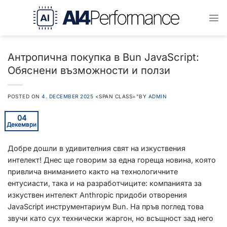
Преминаване
към
съдържанието
Антропична покупка в Bun JavaScript:
Обяснени възможности и ползи
POSTED ON
4. DECEMBER 2025
<SPAN CLASS="BY
ADMIN
04
Декември
Добре дошли в удивителния свят на изкуствения
интелект! Днес ще говорим за една гореща новина, която
привлича вниманието както на технологичните
ентусиасти, така и на разработчиците: компанията за
изкуствен интелект Anthropic придоби отворения
JavaScript инструментариум Bun. На пръв поглед това
звучи като сух технически жаргон, но всъщност зад него