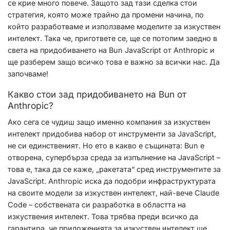
се крие много повече. Защото зад тази сделка стои
стратегия, която може трайно да промени начина, по
който разработваме и използваме моделите за изкуствен
интелект. Така че, пригответе се, ще се потопим заедно в
света на придобиването на Bun JavaScript от Anthropic и
ще разберем защо всичко това е важно за всички нас. Да
започваме!
Какво стои зад придобиването на Bun от
Anthropic?
Ако сега се чудиш защо именно компания за изкуствен
интелект придобива набор от инструменти за JavaScript,
не си единственият. Но ето в какво е същината: Bun е
отворена, супербърза среда за изпълнение на JavaScript –
това е, така да се каже, „ракетата“ сред инструментите за
JavaScript. Anthropic иска да подобри инфраструктурата
на своите модели за изкуствен интелект, най-вече Claude
Code – собствената си разработка в областта на
изкуствения интелект. Това трябва преди всичко да
гарантира, че приложенията за изкуствен интелект ще