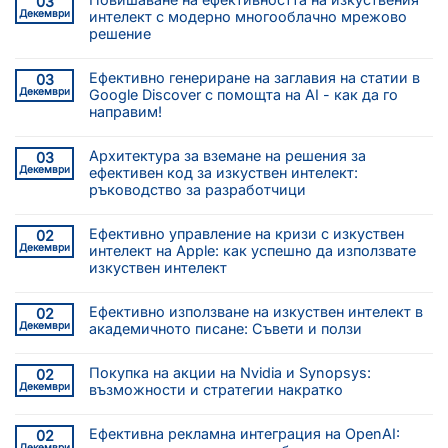
03
Декември
интелект с модерно многооблачно мрежово
решение
Ефективно генериране на заглавия на статии в
03
Декември
Google Discover с помощта на AI - как да го
направим!
Архитектура за вземане на решения за
03
Декември
ефективен код за изкуствен интелект:
ръководство за разработчици
Ефективно управление на кризи с изкуствен
02
Декември
интелект на Apple: как успешно да използвате
изкуствен интелект
Ефективно използване на изкуствен интелект в
02
Декември
академичното писане: Съвети и ползи
Покупка на акции на Nvidia и Synopsys:
02
Декември
възможности и стратегии накратко
Ефективна рекламна интеграция на OpenAI:
02
Декември