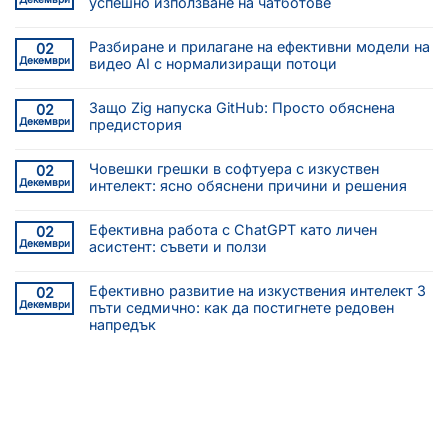
успешно използване на чатботове
Разбиране и прилагане на ефективни модели на
02
Декември
видео AI с нормализиращи потоци
Защо Zig напуска GitHub: Просто обяснена
02
Декември
предистория
Човешки грешки в софтуера с изкуствен
02
Декември
интелект: ясно обяснени причини и решения
Ефективна работа с ChatGPT като личен
02
Декември
асистент: съвети и ползи
Ефективно развитие на изкуствения интелект 3
02
Декември
пъти седмично: как да постигнете редовен
напредък