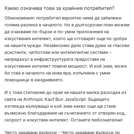
Какво означава това за крайния потребител?
Обикновеният потребител вероятно няма да забележи
голяма разлика в началото. Но в дългосрочен план можем
да очакваме по-бързи и по-умни приложения на
изкуствения интелект, които ще отговарят още по-добре
на нашите нужди. Независимо дали става дума за гласови
асистенти, чатботове или интелигентни системи –
напредъкът в инфраструктурата предоставя на
изкуствения интелект повече мощност. И кой знае, може
би това е началото на нова ера, изпълнена с умни
помощници в ежедневието.
И с това стигнахме до края на нашата малка разходка из
света на Anthropic Kauf Bun JavaScript. Бъдещето
изглежда вълнуващо и кой знае какво още ще стане
възможно благодарение на съчетанието от отворен код,
скорост и изкуствен интелект. Останете любознателни!
Често задавани въпроси - Често задавани въпроси по