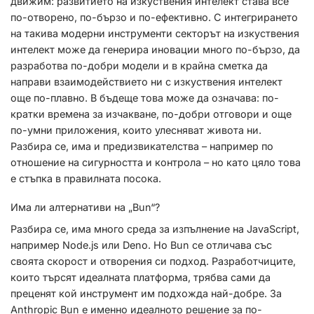
движим: развитието на изкуствения интелект става все
по-отворено, по-бързо и по-ефективно. С интегрирането
на такива модерни инструменти секторът на изкуствения
интелект може да генерира иновации много по-бързо, да
разработва по-добри модели и в крайна сметка да
направи взаимодействието ни с изкуствения интелект
още по-плавно. В бъдеще това може да означава: по-
кратки времена за изчакване, по-добри отговори и още
по-умни приложения, които улесняват живота ни.
Разбира се, има и предизвикателства – например по
отношение на сигурността и контрола – но като цяло това
е стъпка в правилната посока.
Има ли алтернативи на „Bun“?
Разбира се, има много среда за изпълнение на JavaScript,
например Node.js или Deno. Но Bun се отличава със
своята скорост и отворения си подход. Разработчиците,
които търсят идеалната платформа, трябва сами да
преценят кой инструмент им подхожда най-добре. За
Anthropic Bun е именно идеалното решение за по-