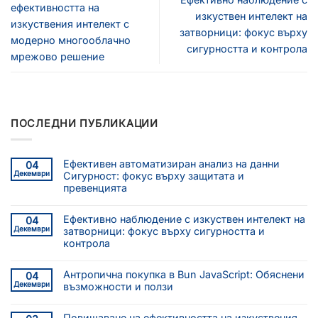
ефективността на
изкуствен интелект на
изкуствения интелект с
затворници: фокус върху
модерно многооблачно
сигурността и контрола
мрежово решение
ПОСЛЕДНИ ПУБЛИКАЦИИ
Ефективен автоматизиран анализ на данни
04
Декември
Сигурност: фокус върху защитата и
превенцията
Ефективно наблюдение с изкуствен интелект на
04
Декември
затворници: фокус върху сигурността и
контрола
Антропична покупка в Bun JavaScript: Обяснени
04
Декември
възможности и ползи
Повишаване на ефективността на изкуствения