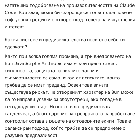
нататъшно подобряване на производителността на Claude
Code. Кой знае, може би скоро ще се появят още повече
софтуерни продукти с отворен код в света на изкуствения
интелект.
Какви рискове и предизвикателства носи със себе си
сделката?
Както при всяка голяма промяна, и при внедряването на
Bun JavaScript в Anthropic има някои препятствия:
сигурността, защитата на личните данни и
съвместимостта са само някои от аспектите, които
трябва да се имат предвид. Освен това винаги
съществува рискът, че отвореният характер на Bun може
да го направи уязвим за злоупотреби, ако попадне в
неподходящи ръце. Но като цяло предимствата
надделяват, а благодарение на прозрачното разработване
контролът остава в ръцете на отговорните екипи. Това е
балансиран подход, който трябва да се предприеме с
разумна предпазливост.