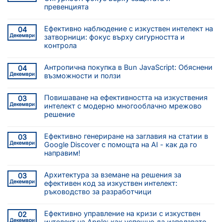
превенцията
Ефективно наблюдение с изкуствен интелект на
04
Декември
затворници: фокус върху сигурността и
контрола
Антропична покупка в Bun JavaScript: Обяснени
04
Декември
възможности и ползи
Повишаване на ефективността на изкуствения
03
Декември
интелект с модерно многооблачно мрежово
решение
Ефективно генериране на заглавия на статии в
03
Декември
Google Discover с помощта на AI - как да го
направим!
Архитектура за вземане на решения за
03
Декември
ефективен код за изкуствен интелект:
ръководство за разработчици
Ефективно управление на кризи с изкуствен
02
Декември
интелект на Apple: как успешно да използвате