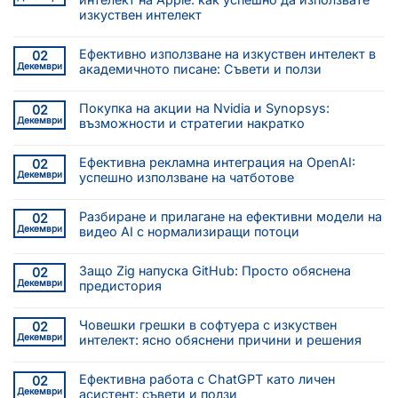
изкуствен интелект
Ефективно използване на изкуствен интелект в
02
Декември
академичното писане: Съвети и ползи
Покупка на акции на Nvidia и Synopsys:
02
Декември
възможности и стратегии накратко
Ефективна рекламна интеграция на OpenAI:
02
Декември
успешно използване на чатботове
Разбиране и прилагане на ефективни модели на
02
Декември
видео AI с нормализиращи потоци
Защо Zig напуска GitHub: Просто обяснена
02
Декември
предистория
Човешки грешки в софтуера с изкуствен
02
Декември
интелект: ясно обяснени причини и решения
Ефективна работа с ChatGPT като личен
02
Декември
асистент: съвети и ползи