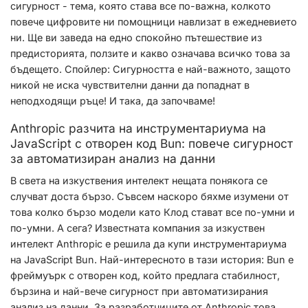
сигурност - тема, която става все по-важна, колкото
повече цифровите ни помощници навлизат в ежедневието
ни. Ще ви заведа на едно спокойно пътешествие из
предисторията, ползите и какво означава всичко това за
бъдещето. Спойлер: Сигурността е най-важното, защото
никой не иска чувствителни данни да попаднат в
неподходящи ръце! И така, да започваме!
Anthropic разчита на инструментариума на
JavaScript с отворен код Bun: повече сигурност
за автоматизиран анализ на данни
В света на изкуствения интелект нещата понякога се
случват доста бързо. Съвсем наскоро бяхме изумени от
това колко бързо модели като Клод стават все по-умни и
по-умни. А сега? Известната компания за изкуствен
интелект Anthropic е решила да купи инструментариума
на JavaScript Bun. Най-интересното в тази история: Bun е
фреймуърк с отворен код, който предлага стабилност,
бързина и най-вече сигурност при автоматизирания
анализ на данни. За разработчиците от Anthropic това