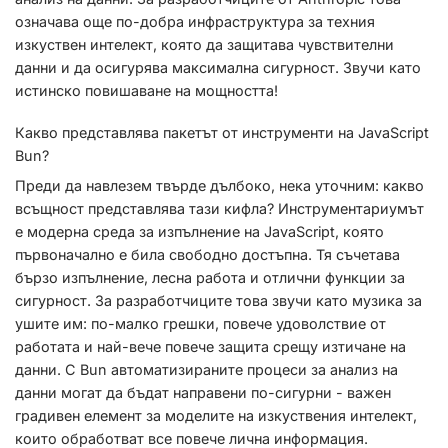
означава още по-добра инфраструктура за техния
изкуствен интелект, която да защитава чувствителни
данни и да осигурява максимална сигурност. Звучи като
истинско повишаване на мощността!
Какво представлява пакетът от инструменти на JavaScript
Bun?
Преди да навлезем твърде дълбоко, нека уточним: какво
всъщност представлява тази кифла? Инструментариумът
е модерна среда за изпълнение на JavaScript, която
първоначално е била свободно достъпна. Тя съчетава
бързо изпълнение, лесна работа и отлични функции за
сигурност. За разработчиците това звучи като музика за
ушите им: по-малко грешки, повече удоволствие от
работата и най-вече повече защита срещу изтичане на
данни. С Bun автоматизираните процеси за анализ на
данни могат да бъдат направени по-сигурни - важен
градивен елемент за моделите на изкуствения интелект,
които обработват все повече лична информация.