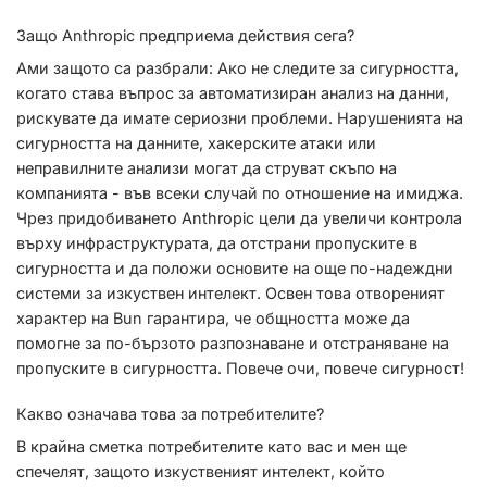
Защо Anthropic предприема действия сега?
Ами защото са разбрали: Ако не следите за сигурността,
когато става въпрос за автоматизиран анализ на данни,
рискувате да имате сериозни проблеми. Нарушенията на
сигурността на данните, хакерските атаки или
неправилните анализи могат да струват скъпо на
компанията - във всеки случай по отношение на имиджа.
Чрез придобиването Anthropic цели да увеличи контрола
върху инфраструктурата, да отстрани пропуските в
сигурността и да положи основите на още по-надеждни
системи за изкуствен интелект. Освен това отвореният
характер на Bun гарантира, че общността може да
помогне за по-бързото разпознаване и отстраняване на
пропуските в сигурността. Повече очи, повече сигурност!
Какво означава това за потребителите?
В крайна сметка потребителите като вас и мен ще
спечелят, защото изкуственият интелект, който