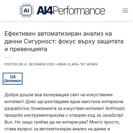
Преминаване
към
съдържанието
Ефективен автоматизиран анализ на
данни Сигурност: фокус върху защитата
и превенцията
POSTED ON
4. DECEMBER 2025
<SPAN CLASS="BY
ADMIN
04
Декември
Добре дошли във вълнуващия свят на изкуствения
интелект! Днес ще разгледаме една наистина интересна
разработка: Компанията за изкуствен интелект Anthropic
придоби инструментариума с отворен код за JavaScript
Bun. Но защо трябва да ни интересува? Много просто,
става въпрос за автоматизиран анализ на данни и