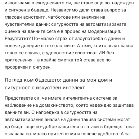
използваме в ежедневието си, ще стане още по-надежден
и сигурен в бъдеще. Независимо дали става въпрос за
гласови асистенти, чатботове или анализи на
чувствителни данни: сигурността на автоматизираната
оценка на данните сега е в процес на модернизация.
Резултатът? По-малко страх от злоупотреба с данни и
повече доверие в технологиите. А тези, които знаят какво
точно се случва, с удоволствие използват ИИ без
притеснения - в крайна сметка той става все по-
прозрачен и сигурен.
Поглед към бъдещето: данни за моя дом и
сигурност с изкуствен интелект
Представете си, че имате интелигентна система за
наблюдение на домакинството, която надеждно защитава
данните ви. С напредъка в сигурността на
автоматизирания анализ на данни такива системи могат
да бъдат още по-добре защитени от атаки в бъдеще. Това
означава по-малко притеснения и повече удобство. А за